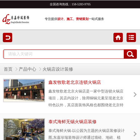
全国咨询热线：
158-5283-9705
专注提供
设计、施工、营销策划
一站式服务
首页
产品中心
火锅店设计装修
鑫发牧歌老北京连锁火锅店
鑫发牧歌老北京火锅店是一家中型连锁火锅店
项目，其店内设计，除用铜锅元素呈现老北京
特色以外，其店面装饰风格也都围绕老北京特
色为核心，让消费者不去北京也能品尝到北京
的特色美食。
泰式海鲜无锡火锅店装修
泰式海鲜火锅-以公园为主题的火锅店装修设计
图,东嘉珍瑞装饰设计师通过墙砖、地砖、植