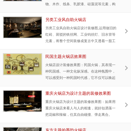
物、木作、线条、乳胶漆、硅藻泥等元素，构
成清新的时尚公园主题，深化展现泰式海鲜火
锅店室内用餐空间不一样的环境。
另类工业风自助火锅店
另类工业风自助火锅店设计装修图,运用做旧的
红砖、斑驳的铁丝网、工业钨丝灯、旧水管等
元素，将整个空间装修成复古中又透着一股工
业气息的另类空间，仿佛在这里，你可以大口
喝着啤酒吃着烤肉，也可以优雅的喝杯咖啡闲
民国主题火锅店效果图
坐许久。
火锅店设计装修效果图：民国火锅，其表现一
种民国感、一种文化纵深感。在这种氛围中，
可以感受到一种民国时代感，它不仅可以唤起
人们对历史的回忆，更体现的是一种沉思后的
平静，中和了现代人的浮躁，有利于修身养
重庆火锅店为设计主题的装修效果图
性。
重庆火锅店为设计主题的装修效果图：如果用
重庆火锅店来看人与人的相逢，就好似洒落一
把花椒和辣椒，任其自由碰撞、弹走离合。
东方主题的墨韵火锅店