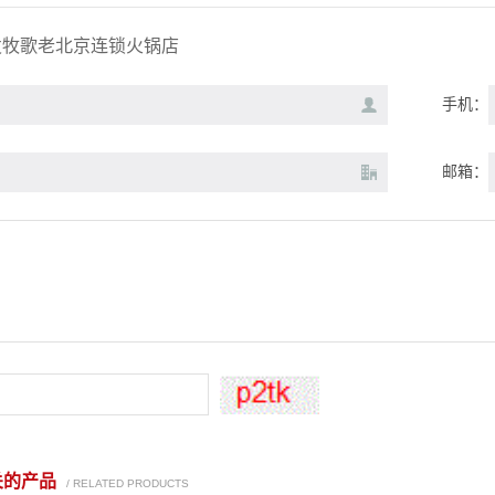
发牧歌老北京连锁火锅店
*
手机：
邮箱：
关的产品
/ RELATED PRODUCTS