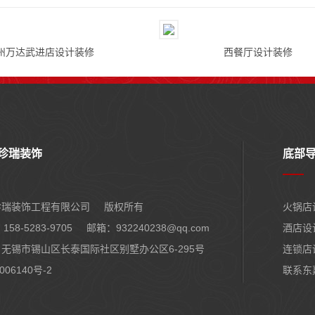
州万达武进店设计装修
西餐厅设计装修
珍瑞装饰
底部
珍瑞装饰工程有限公司
版权所有
火锅店
58-5283-9705
邮箱：932240238@qq.com
酒店设
无锡市锡山区长泰国际社区别墅办公区6-295号
连锁店
006140号-2
联系东