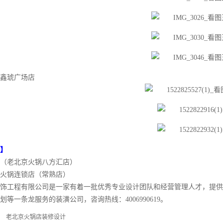
鑫琥广场店
】
（老北京火锅八方汇店）
火锅连锁店（常熟店）
饰工程有限公司是一家有着一批优秀专业设计团队和经营管理人才，提供
等一条龙服务的装潢公司，咨询热线：4006990619。
老北京火锅店装修设计