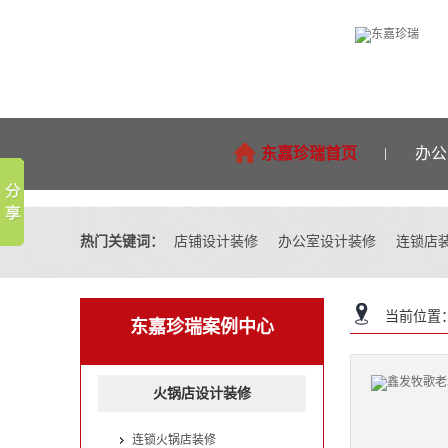
东嘉珍瑞首页
办公
热门关键词：
店铺设计装修
办公室设计装修
连锁店
当前位置
东嘉珍瑞案例中心
火锅店设计装修
连锁火锅店装修