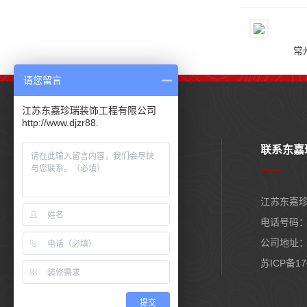
常
请您留言
江苏东嘉珍瑞装饰工程有限公司
http://www.djzr88.
联系东嘉
江苏东嘉
电话号码： 1
公司地址：
苏ICP备17
提交