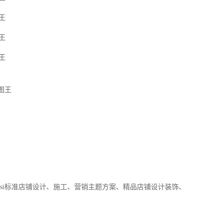
si标准店铺设计、施工、营销主题方案、精品店铺设计装饰、