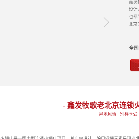
鑫发
设计
也都
北京
全国
-
鑫发牧歌老北京连锁
异地风情 别样享受
京火锅店是一家中型连锁火锅店项目，其店内设计，除用铜锅元素呈现老