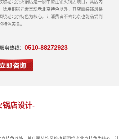
牧歌老北京火锅店是一家中型连锁火锅店项目，其店内
，除用铜锅元素呈现老北京特色以外，其店面装饰风格
围绕老北京特色为核心，让消费者不去北京也能品尝到
的特色美食。
0510-88272923
服务热线：
火锅店设计
-
北京特色以外，其店面装饰风格也都围绕老北京特色为核心，让