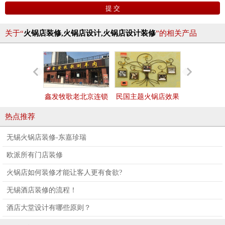
关于“
火锅店装修,火锅店设计,火锅店设计装修
”的相关产品
鑫发牧歌老北京连锁
民国主题火锅店效果
海湾主题火
火锅店
图
图
热点推荐
无锡火锅店装修-东嘉珍瑞
欧派所有门店装修
火锅店如何装修才能让客人更有食欲?
无锡酒店装修的流程！
酒店大堂设计有哪些原则？