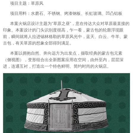
项目主题：草原风
项目用料：水磨石、不锈钢、烤漆钢板、长虹玻璃、凹凸铝板
本案火锅店设计主题为“草原之昼”，意在传达大众对草原最直接的
印象。本案设计的门头识别度很高，乍一看，蒙古包的轮廓浮现眼
前，瞬间就将人拉进锡林格勒的草原风光中，蓝天、白云、牛羊、蒙
古包，有关草原的想象全部得到满足。
本案以拥抱自然、奔向远方为出发点，撷取经典的蒙古包元素
（侧视图），变形组合出全新图案应用在空间，由外至内，层层深
进，连通互衬，打造出一个特色鲜明、简约时尚的火锅店。