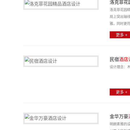
洛克菲花
洛克菲花园
局上突出轴
雅，同时更
浪漫诗意的
更多 +
民宿
酒店
设计理念：
更多 +
金华万豪
明朗素雅的